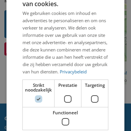
Model 2D/3D:
3D binnen
van cookies.
We gebruiken cookies om inhoud en
Toon mij meer werken van Paulus
advertenties te personaliseren en om ons
Johannes Maria Cornelis (Paul) van
verkeer te analyseren. We delen ook
Crimpen
informatie over uw gebruik van onze site
met onze advertentie- en analysepartners,
Ik weet meer over dit kunstwerk
die deze kunnen combineren met andere
informatie die u aan hen heeft verstrekt of
die zij hebben verzameld door uw gebruik
van hun diensten.
Privacybeleid
OpenStreetMa
contributors
Strikt
Prestatie
Targeting
noodzakelijk
Functioneel
Contact
Gemeente Velsen