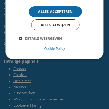
Postbus 465
1970 AL
IJMUIDEN
ALLES ACCEPTEREN
NL
ALLES AFWIJZEN
Telefoon:
0255-567 200
E-mail:
kunst@velsen.nl
DETAILS WEERGEVEN
Socials
Cookie Policy
Handige pagina's
Contact
Colofon
Disclaimer
Nieuws
Kunstwerken
Wijzig jouw cookievoorkeuren
Cookieverklaring