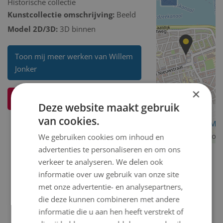
Historische collectie
Kunstcollectie omschrijving:
Beeld
Model 2D/3D:
3D binnen
Toon mij meer werken van Willem
Jonker
×
Ik weet meer over dit kunstwerk
Deze website maakt gebruik
van cookies.
OpenStreetMa
contributors
We gebruiken cookies om inhoud en
advertenties te personaliseren en om ons
verkeer te analyseren. We delen ook
informatie over uw gebruik van onze site
met onze advertentie- en analysepartners,
die deze kunnen combineren met andere
informatie die u aan hen heeft verstrekt of