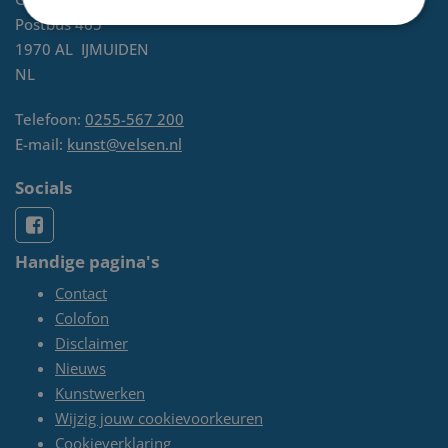
Postbus 465
1970 AL
IJMUIDEN
NL
Telefoon:
0255-567 200
E-mail:
kunst@velsen.nl
Socials
Handige pagina's
Contact
Colofon
Disclaimer
Nieuws
Kunstwerken
Wijzig jouw cookievoorkeuren
Cookieverklaring