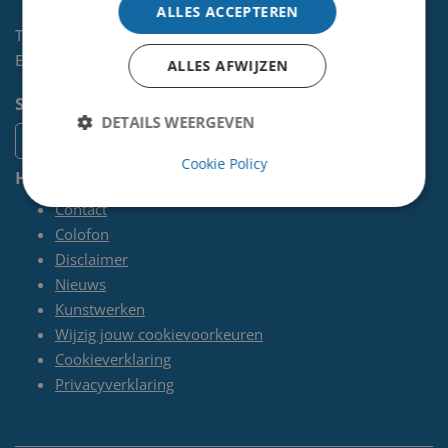
ALLES ACCEPTEREN
Telefoon:
0255-567 200
E-mail:
kunst@velsen.nl
ALLES AFWIJZEN
Socials
DETAILS WEERGEVEN
Cookie Policy
Handige pagina's
Contact
Colofon
Disclaimer
Nieuws
Kunstwerken
Wijzig jouw cookievoorkeuren
Cookieverklaring
Privacyverklaring