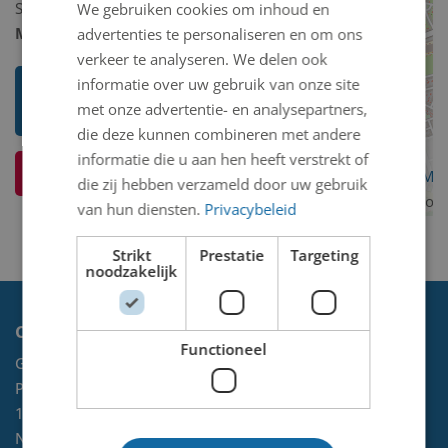
Schilderij/tekening/grafiek/foto/streetart
We gebruiken cookies om inhoud en
Model 2D/3D:
2D binnen
advertenties te personaliseren en om ons
verkeer te analyseren. We delen ook
informatie over uw gebruik van onze site
Toon mij meer werken van Pieter
met onze advertentie- en analysepartners,
Cornelis Lont
die deze kunnen combineren met andere
informatie die u aan hen heeft verstrekt of
Ik weet meer over dit kunstwerk
OpenStreetMa
die zij hebben verzameld door uw gebruik
contributors
van hun diensten.
Privacybeleid
Strikt
Prestatie
Targeting
noodzakelijk
Contact
Functioneel
Gemeente Velsen
Postbus 465
1970 AL
IJMUIDEN
NL