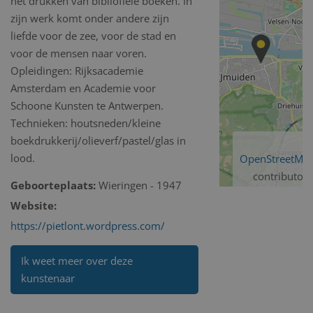
het drukken van bibliofiele boeken. In
zijn werk komt onder andere zijn
liefde voor de zee, voor de stad en
voor de mensen naar voren.
Opleidingen: Rijksacademie
Amsterdam en Academie voor
Schoone Kunsten te Antwerpen.
Technieken: houtsneden/kleine
boekdrukkerij/olieverf/pastel/glas in
lood.
OpenStreetMa
contributors
Geboorteplaats:
Wieringen - 1947
Website:
https://pietlont.wordpress.com/
Ik weet meer over deze
kunstenaar