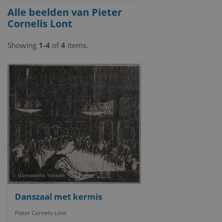
Alle beelden van Pieter
Cornelis Lont
Showing
1-4
of
4
items.
Danszaal met kermis
Pieter Cornelis Lont