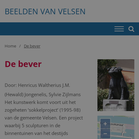
BEELDEN VAN VELSEN
Home
De bever
De bever
Door:
Henricus Waltherius J.M.
(Hewald) Jongenelis, Sylvie Zijlmans
Het kunstwerk komt voort uit het
zogeheten ‘sokkelproject’ (1995-98)
van de gemeente Velsen. Een project
+
waarbij 5 sculpturen in de
−
binnentuinen van het destijds