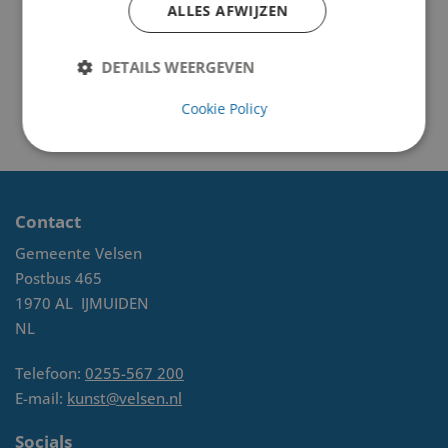
ALLES AFWIJZEN
DETAILS WEERGEVEN
Cookie Policy
Contact
Gemeente Velsen
Postbus 465
1970 AL
IJMUIDEN
NL
Telefoon:
0255-567 200
E-mail:
kunst@velsen.nl
Socials