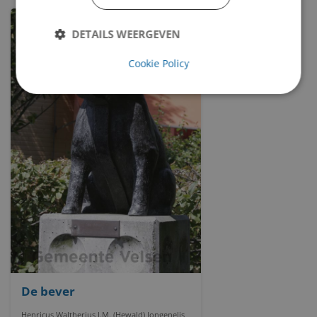
DETAILS WEERGEVEN
Cookie Policy
De bever
Henricus Waltherius J.M. (Hewald) Jongenelis,