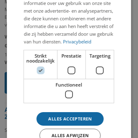
Marseille te Amsterdam, Istanbul
informatie over uw gebruik van onze site
Modern (Turkije), Boijmans van
met onze advertentie- en analysepartners,
Beuningen te Rotterdam en Museum
die deze kunnen combineren met andere
voor Moderne Kunst in Arnhem.
informatie die u aan hen heeft verstrekt of
die zij hebben verzameld door uw gebruik
Woonplaats:
Amsterdam
van hun diensten.
Privacybeleid
Geboorteplaats:
Geertruidenberg -
1964
Strikt
Prestatie
Targeting
noodzakelijk
Website:
http://zijlmansjongenelis.nl/
Ik weet meer over deze
Functioneel
kunstenaar
Alle beelden van Sylvie
Zijlmans
ALLES ACCEPTEREN
Showing
1-1
of
1
item.
ALLES AFWIJZEN