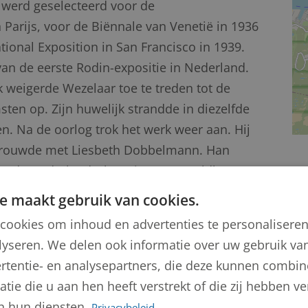
 werd geselecteerd voor de
 Parijs, voor de Biënnale van Venetië in 1936
tional Exposition in San Francisco in 1939.
an de eerste Rodin-expositie in Nederland.
weigerde Wezelaar toe te treden tot de
ten op. Zijn huwelijk strandde in diezelfde
n. Na de oorlog trok het werk weer aan. Hij
trouwde met Liesbeth Dobbelmann. Han
van de Nederlandsche Kring van Beeldhouwers
slid en later voorzitter. De opdrachten voor
e maakt gebruik van cookies.
innen en Wezelaar was door het Ministerie
cookies om inhoud en advertenties te personalisere
appen aangesteld om de inzendingen te
lyseren. We delen ook informatie over uw gebruik van
ok maker van enkele monumenten. Zijn
rtentie- en analysepartners, die deze kunnen combi
en kwamen nog duidelijk tot uitdrukking. Rond
tie die u aan hen heeft verstrekt of die zij hebben 
troming in de beeldhouwkunst op. Zijn laatste
n hun diensten.
Privacybeleid