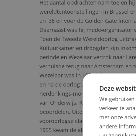
Het aantal opdrachten nam toe en hij
wereldtentoonstellingen in Brussel en
en '38 en voor de Golden Gate Interna
Daarnaast was hij mede-organisator v
Toen de Tweede Wereldoorlog uitbrak 
Kultuurkamer en droogden zijn inkoms
periode en Wezelaar vertrok naar Lare
verhuisde terug naar Amsterdam en 
Wezelaar was in 1935 lid geworden 
en na de oorlog werd hij eerst bestuur
Deze websit
herdenkings-monumenten stroomden b
We gebruiken 
van Onderwijs, Kunsten en Wetensch
verkeer te ana
beoordelen. Uiteraard was hij zelf o
met onze adve
vooroorlogse classicistische element
andere informa
1955 kwam de abstractie als nieuwe s
uw gebruik va