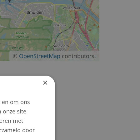
©
OpenStreetMap
contributors.
×
n en om ons
 onze site
neren met
verzameld door