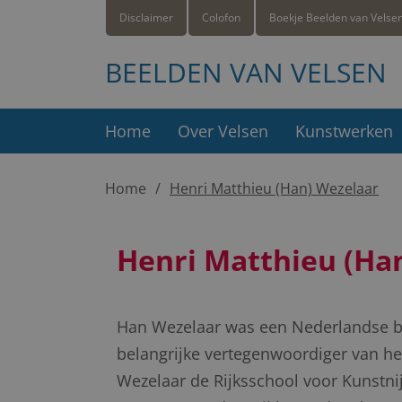
Disclaimer
Colofon
Boekje Beelden van Velse
BEELDEN VAN VELSEN
Home
Over Velsen
Kunstwerken
Home
Henri Matthieu (Han) Wezelaar
Henri Matthieu (Ha
Han Wezelaar was een Nederlandse be
belangrijke vertegenwoordiger van h
Wezelaar de Rijksschool voor Kunstni