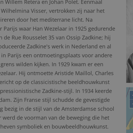
an Willem Retera en Johan Polet. Eenmaal
ilhelmina Visser, vertrokken zij naar het
spireren door het mediterrane licht. Na
aar Parijs waar Han Wezelaar in 1925 gedurende
n de Rue Rousselet 35 van Ossip Zadkine; hij
troduceerde Zadkine's werk in Nederland en al
in Parijs een ontmoetingsplaats voor andere
grens wilden kijken. In 1929 kwam er een
elaar. Hij ontmoette Aristide Maillol, Charles
ericht op de classicistische beeldhouwkunst
pressionistische Zadkine-stijl. In 1934 keerde
dam. Zijn Franse stijl schudde de gevestigde
 bezig in de stijl van de Amsterdamse school
ar werd de voorman van de beweging die het
erheven symboliek en bouwbeeldhouwkunst.