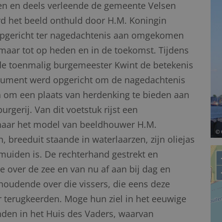
en en deels verleende de gemeente Velsen
erd het beeld onthuld door H.M. Koningin
opgericht ter nagedachtenis aan omgekomen
, maar tot op heden en in de toekomst. Tijdens
de toenmalig burgemeester Kwint de betekenis
onument werd opgericht om de nagedachtenis
 om een plaats van herdenking te bieden aan
gerij. Van dit voetstuk rijst een
naar het model van beeldhouwer H.M.
breeduit staande in waterlaarzen, zijn oliejas
IJmuiden is. De rechterhand gestrekt en
e over de zee en van nu af aan bij dag en
 houdende over die vissers, die eens deze
 terugkeerden. Moge hun ziel in het eeuwige
nden in het Huis des Vaders, waarvan