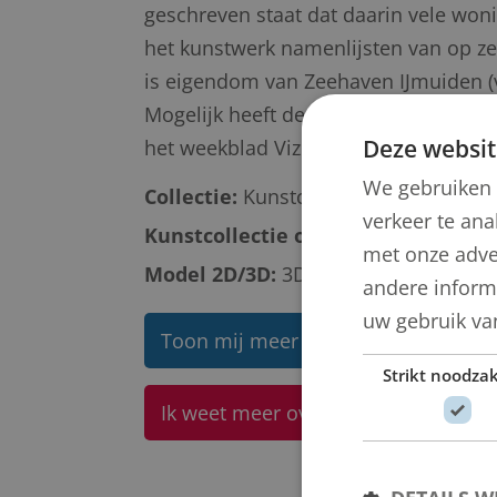
geschreven staat dat daarin vele woni
het kunstwerk namenlijsten van op ze
is eigendom van Zeehaven IJmuiden (v
Mogelijk heeft destijds de heer G.C. 
Deze websit
het weekblad Vizier, 4-8-1951).
We gebruiken 
Collectie:
Kunstcollectie
verkeer te ana
Kunstcollectie omschrijving:
Beeld
met onze adve
Model 2D/3D:
3D buiten
andere informa
uw gebruik va
Toon mij meer werken van Henri Ma
Strikt noodzak
Ik weet meer over dit kunstwerk