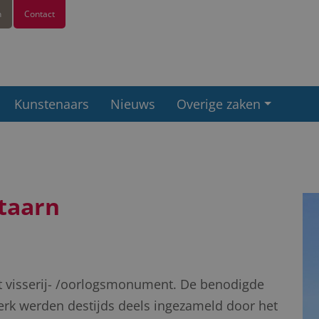
n
Contact
Kunstenaars
Nieuws
Overige zaken
taarn
t visserij- /oorlogsmonument. De benodigde
werk werden destijds deels ingezameld door het