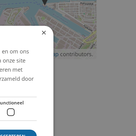
×
n en om ons
©
OpenStreetMap
contributors.
 onze site
neren met
verzameld door
unctioneel