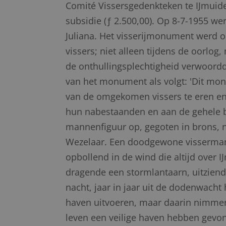
Comité Vissersgedenkteken te IJmuid
subsidie (ƒ 2.500,00). Op 8-7-1955 w
Juliana. Het visserijmonument werd 
vissers; niet alleen tijdens de oorlog
de onthullingsplechtigheid verwoord
van het monument als volgt: 'Dit m
van de omgekomen vissers te eren en
hun nabestaanden en aan de gehele bur
mannenfiguur op, gegoten in brons, 
Wezelaar. Een doodgewone visserman, 
opbollend in de wind die altijd over 
dragende een stormlantaarn, uitziend
nacht, jaar in jaar uit de dodenwacht
haven uitvoeren, maar daarin nimmer
leven een veilige haven hebben gevo