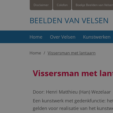
Disclaimer
Colofon
Boekje Beelden van Velse
BEELDEN VAN VELSEN
Home
Over Velsen
Kunstwerken
Home
Vissersman met lantaarn
Vissersman met lan
Door:
Henri Matthieu (Han) Wezelaar
Een kunstwerk met gedenkfunctie: he
gelden voor realisatie van het kunst