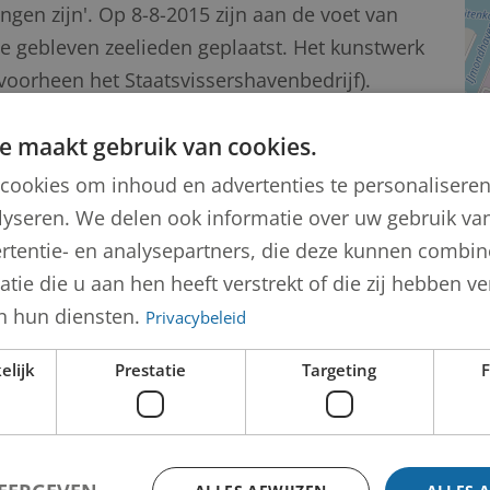
ngen zijn'. Op 8-8-2015 zijn aan de voet van
e gebleven zeelieden geplaatst. Het kunstwerk
oorheen het Staatsvissershavenbedrijf).
Geijteman model gestaan voor het beeld (Bron:
e maakt gebruik van cookies.
cookies om inhoud en advertenties te personalisere
lyseren. We delen ook informatie over uw gebruik van
 en Gedenkteken
rtentie- en analysepartners, die deze kunnen combi
tie die u aan hen heeft verstrekt of die zij hebben 
n hun diensten.
Privacybeleid
tthieu (Han) Wezelaar
elijk
Prestatie
Targeting
F