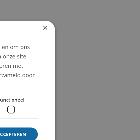
×
n en om ons
 onze site
neren met
verzameld door
unctioneel
ACCEPTEREN