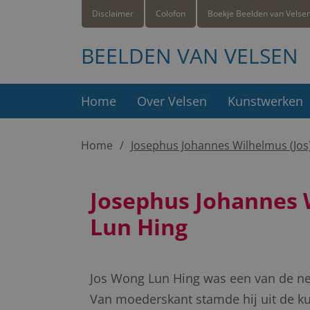
Disclaimer
Colofon
Boekje Beelden van Velse
BEELDEN VAN VELSEN
Home
Over Velsen
Kunstwerken
Home
Josephus Johannes Wilhelmus (Jo
Josephus Johannes 
Lun Hing
Jos Wong Lun Hing was een van de ne
Van moederskant stamde hij uit de ku