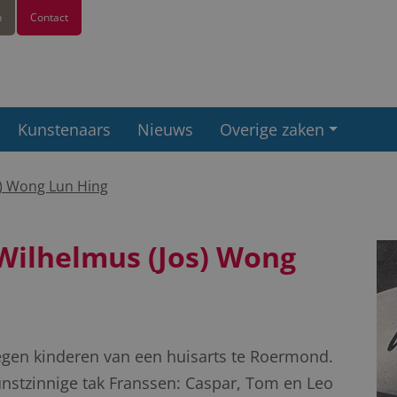
n
Contact
Kunstenaars
Nieuws
Overige zaken
s) Wong Lun Hing
Wilhelmus (Jos) Wong
gen kinderen van een huisarts te Roermond.
nstzinnige tak Franssen: Caspar, Tom en Leo