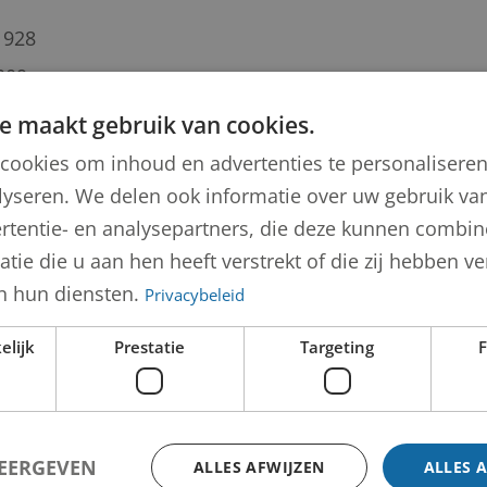
1928
009
rdholland/default.asp?
e maakt gebruik van cookies.
0017003800990501081&in=Wong
cookies om inhoud en advertenties te personalisere
lyseren. We delen ook informatie over uw gebruik van
rtentie- en analysepartners, die deze kunnen combi
tie die u aan hen heeft verstrekt of die zij hebben 
 Johannes Wilhelmus (Jos) Wong
n hun diensten.
Privacybeleid
elijk
Prestatie
Targeting
F
WEERGEVEN
ALLES AFWIJZEN
ALLES 