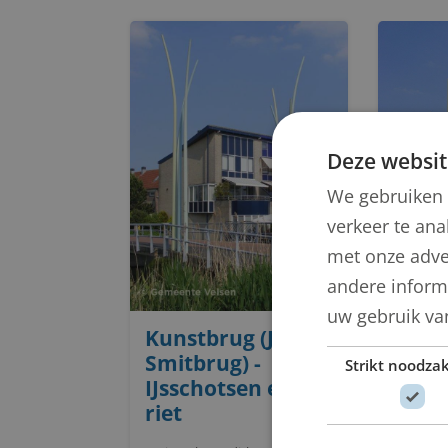
Deze websit
We gebruiken 
verkeer te ana
met onze adve
andere informa
uw gebruik va
Kunstbrug (Joke
Kuns
Smitbrug) -
(Slui
Strikt noodzak
IJsschotsen en
IJssc
riet
riet