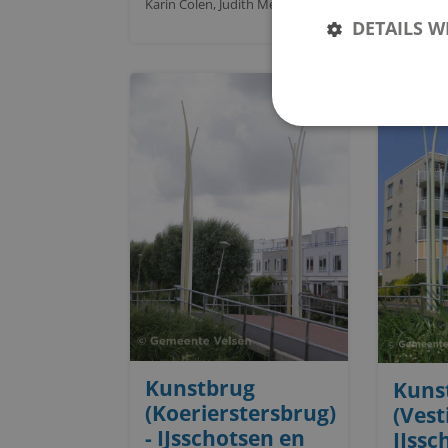
Karin Colen, Judith Mestriner
DETAILS 
Kunstbrug
Kuns
(Koerierstersbrug)
(Vest
- IJsschotsen en
IJssc