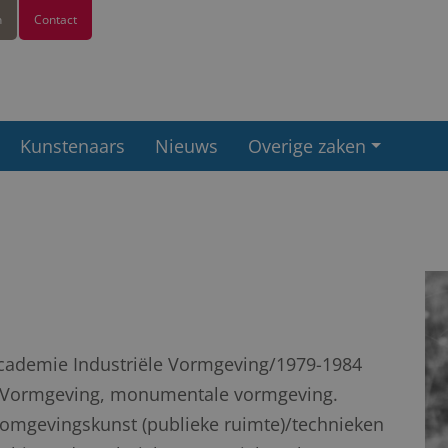
n
Contact
Kunstenaars
Nieuws
Overige zaken
Academie Industriële Vormgeving/1979-1984
n Vormgeving, monumentale vormgeving.
omgevingskunst (publieke ruimte)/technieken