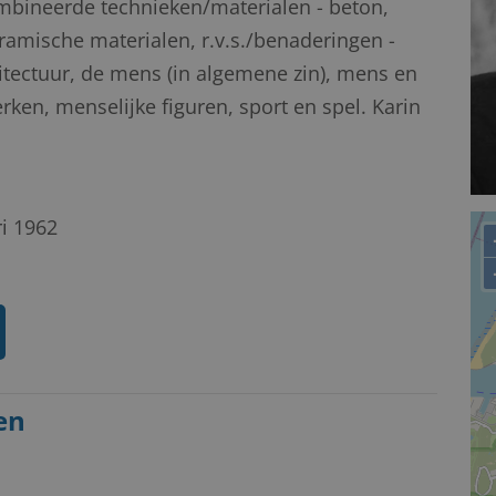
combineerde technieken/materialen - beton,
amische materialen, r.v.s./benaderingen -
hitectuur, de mens (in algemene zin), mens en
en, menselijke figuren, sport en spel. Karin
i 1962
en