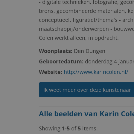
- digitale technieken, fotografie, ge
brons, gecombineerde materialen, ker
conceptueel, figuratief/thema's - arc
maatschappij/onderwerpen - bouwwerk
Colen werkt alleen, in opdracht.
Woonplaats:
Den Dungen
Geboortedatum:
donderdag 4 januar
Website:
http://www.karincolen.nl/
Ik weet meer over deze kunstenaar
Alle beelden van Karin Col
Showing
1-5
of
5
items.