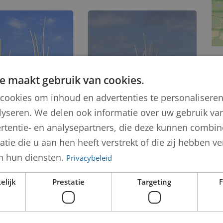
e maakt gebruik van cookies.
cookies om inhoud en advertenties te personalisere
lyseren. We delen ook informatie over uw gebruik van
rtentie- en analysepartners, die deze kunnen combi
tie die u aan hen heeft verstrekt of die zij hebben 
n hun diensten.
Privacybeleid
tbrug
sbrug) -
elijk
Prestatie
Targeting
F
Kunstbrug
hotsen en
(Vlietbrug) -
IJsschotsen en