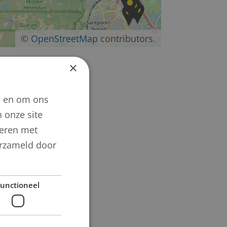
©
OpenStreetMap
contributors.
×
n en om ons
 onze site
neren met
verzameld door
unctioneel