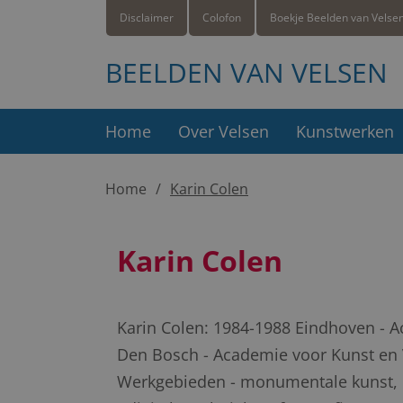
Disclaimer
Colofon
Boekje Beelden van Velse
BEELDEN VAN VELSEN
Home
Over Velsen
Kunstwerken
Home
Karin Colen
Karin Colen
Karin Colen: 1984-1988 Eindhoven - 
Den Bosch - Academie voor Kunst e
Werkgebieden - monumentale kunst, 