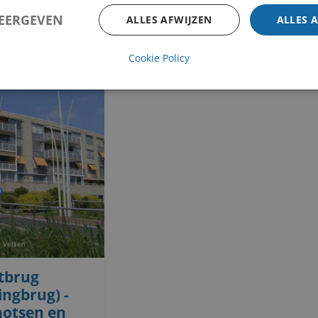
riet
Karin Colen, Judith Mestriner
WEERGEVEN
ALLES AFWIJZEN
ALLES 
Karin Colen, Judith Mestriner
Cookie Policy
tbrug
ingbrug) -
hotsen en