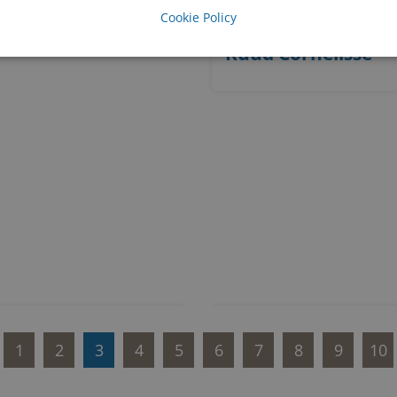
Cookie Policy
Ruud Cornelisse
1
2
3
4
5
6
7
8
9
10