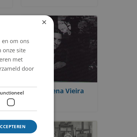
×
n en om ons
 onze site
neren met
verzameld door
Maria Elena Vieira
unctioneel
Da Silva
ACCEPTEREN