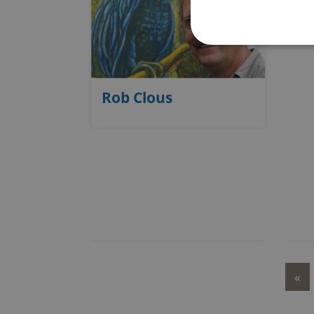
Rob Clous
«