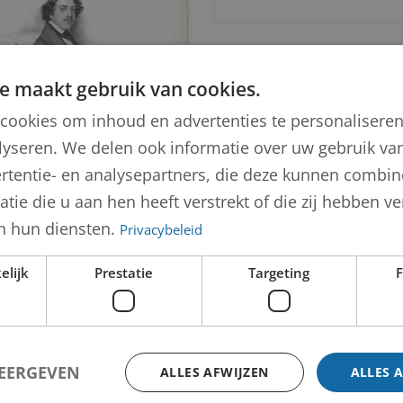
e maakt gebruik van cookies.
cookies om inhoud en advertenties te personalisere
lyseren. We delen ook informatie over uw gebruik van
rtentie- en analysepartners, die deze kunnen combi
Adam Colton
tie die u aan hen heeft verstrekt of die zij hebben 
n hun diensten.
Privacybeleid
Filippo Collini
elijk
Prestatie
Targeting
F
WEERGEVEN
ALLES AFWIJZEN
ALLES 