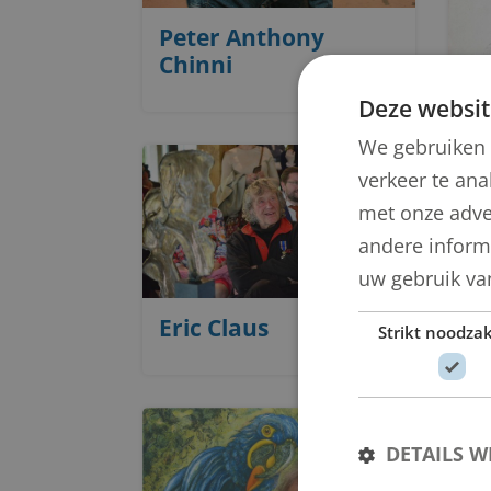
Peter Anthony
Chinni
Deze websit
We gebruiken 
verkeer te ana
met onze adve
andere informa
uw gebruik va
Eric Claus
Strikt noodzak
DETAILS 