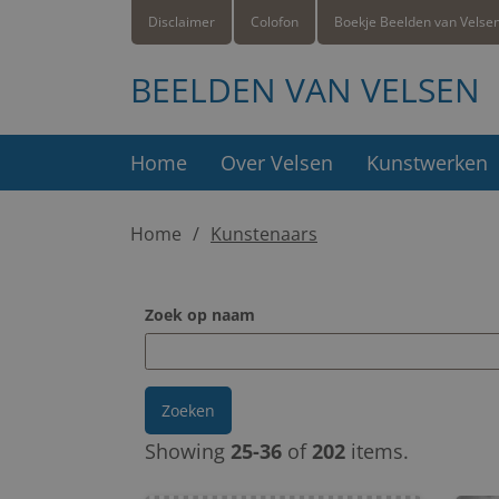
Disclaimer
Colofon
Boekje Beelden van Velse
BEELDEN VAN VELSEN
Home
Over Velsen
Kunstwerken
Home
Kunstenaars
Zoek op naam
Zoeken
Showing
25-36
of
202
items.