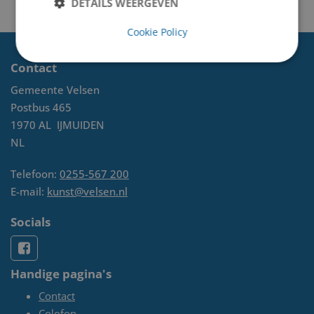
DETAILS WEERGEVEN
Cookie Policy
Contact
Gemeente Velsen
Postbus 465
1970 AL
IJMUIDEN
NL
Telefoon:
0255-567 200
E-mail:
kunst@velsen.nl
Socials
Handige pagina's
Contact
Colofon