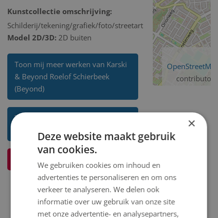
Kunstcollectie omschrijving:
Schilderij/tekening/grafiek/foto/streetart
Model 2D/3D:
2D buiten
Toon mij meer werken van Karski
OpenStreetMa
& Beyond Roelof Schierbeek
contributors
(Beyond)
Toon mij meer werken van Karski
×
& Beyond Roy Valk (Karski)
Deze website maakt gebruik
van cookies.
Ik weet meer over dit kunstwerk
We gebruiken cookies om inhoud en
advertenties te personaliseren en om ons
verkeer te analyseren. We delen ook
informatie over uw gebruik van onze site
met onze advertentie- en analysepartners,