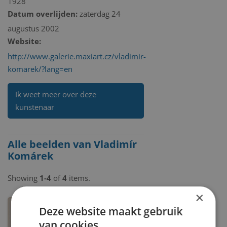
1928
Datum overlijden:
zaterdag 24
augustus 2002
Website:
http://www.galerie.maxiart.cz/vladimir-
komarek/?lang=en
Ik weet meer over deze
kunstenaar
Alle beelden van Vladimír
Komárek
Showing
1-4
of
4
items.
×
Deze website maakt gebruik
van cookies.