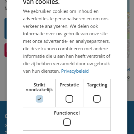
van cookies.
Schilderij/tekening/grafiek/foto/streetart
Model 2D/3D:
2D binnen
We gebruiken cookies om inhoud en
advertenties te personaliseren en om ons
Toon mij meer werken van
verkeer te analyseren. We delen ook
Vladimír Komárek
informatie over uw gebruik van onze site
met onze advertentie- en analysepartners,
die deze kunnen combineren met andere
Ik weet meer over dit kunstwerk
informatie die u aan hen heeft verstrekt of
die zij hebben verzameld door uw gebruik
OpenStreetMa
van hun diensten.
Privacybeleid
contributors
Strikt
Prestatie
Targeting
noodzakelijk
Functioneel
Contact
Gemeente Velsen
Postbus 465