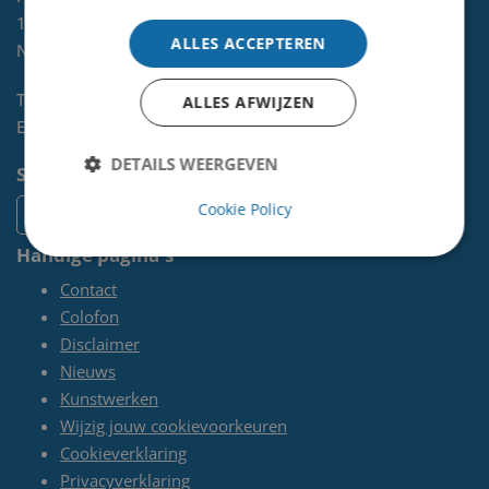
1970 AL
IJMUIDEN
ALLES ACCEPTEREN
NL
Telefoon:
0255-567 200
ALLES AFWIJZEN
E-mail:
kunst@velsen.nl
DETAILS WEERGEVEN
Socials
Cookie Policy
Handige pagina's
Contact
Colofon
Disclaimer
Nieuws
Kunstwerken
Wijzig jouw cookievoorkeuren
Cookieverklaring
Privacyverklaring