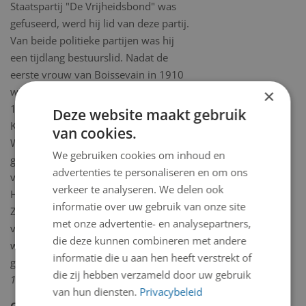
Staatspartij "De Vrijheidsbond" was
gefuseerd, werd hij lid van deze partij.
Van beide politieke partijen was hij
een tijdlang bestuurslid. Nadat de
eerste vrouw van Boissevain in 1910
was overleden, hertrouwde hij in
×
1913. Hij woonde lange tijd op
Deze website maakt gebruik
Keizersgracht 143 en was lid van de
van cookies.
Waalse kerk. Zijn vader was lid van de
We gebruiken cookies om inhoud en
gemeenteraad van Amsterdam en lid
advertenties te personaliseren en om ons
van Provinciale Staten van Noord-
verkeer te analyseren. We delen ook
Holland (1886-1898 en 1901-1904).
informatie over uw gebruik van onze site
Zijn grootvader was een broer van de
met onze advertentie- en analysepartners,
vader van Willem Boissevain. In 1950
die deze kunnen combineren met andere
werden zijn memoires postuum
informatie die u aan hen heeft verstrekt of
gepubliceerd onder de titel
Mijn leven,
die zij hebben verzameld door uw gebruik
1876-1944
(Bussum, Van Dishoeck).
van hun diensten.
Privacybeleid
Geboorteplaats:
Amsterdam