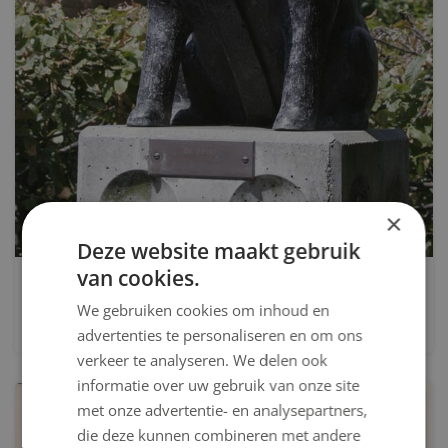
×
Deze website maakt gebruik
van cookies.
De bever
We gebruiken cookies om inhoud en
Henricus Waltherius J.M. (Hewald) Jongenelis, Sylvie Zijlmans
advertenties te personaliseren en om ons
verkeer te analyseren. We delen ook
informatie over uw gebruik van onze site
met onze advertentie- en analysepartners,
die deze kunnen combineren met andere