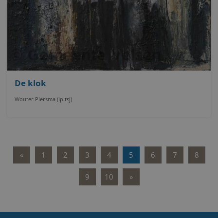
De klok
Wouter Piersma (Ipitsj)
«
1
2
3
4
5
6
7
8
9
10
»